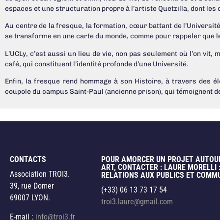
espaces et une structuration propre à l’artiste Quetzilla, dont les
Au centre de la fresque, la formation, cœur battant de l’Université, 
se transforme en une carte du monde, comme pour rappeler que les 
L’UCLy, c’est aussi un lieu de vie, non pas seulement où l’on vit, m
café, qui constituent l’identité profonde d’une Université.
Enfin, la fresque rend hommage à son Histoire, à travers des e
coupole du campus Saint-Paul (ancienne prison), qui témoignent d
CONTACTS
POUR AMORCER UN PROJET AUTOU
ART, CONTACTER : LAURE MORELLI 
Association TROI3.
RELATIONS AUX PUBLICS ET COMM
39, rue Domer
(+33) 06 13 73 17 54
69007 LYON.
troi3.laure@gmail.com
E-mail :
info@troi3.fr